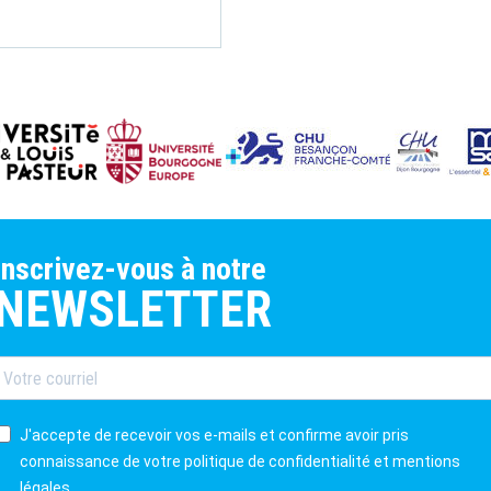
inscrivez-vous à notre
NEWSLETTER
J'accepte de recevoir vos e-mails et confirme avoir pris
connaissance de votre politique de confidentialité et mentions
légales.