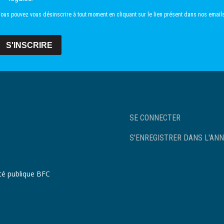
ous pouvez vous désinscrire à tout moment en cliquant sur le lien présent dans nos emails
S'INSCRIRE
User
SE CONNECTER
account
menu
S'ENREGISTRER DANS L'ANN
nté publique BFC