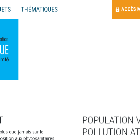
Menu
JETS
THÉMATIQUES
ACCÈS 
Raccourci
T
POPULATION 
POLLUTION A
plus que jamais sur le
osition aux phytosanitaires,