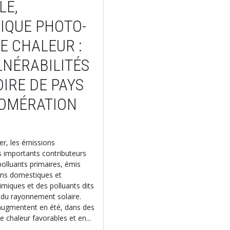
LE,
IQUE PHOTO-
E CHALEUR :
LNÉRABILITÉS
OIRE DE PAYS
LOMÉRATION
ier, les émissions
s importants contributeurs
olluants primaires, émis
ions domestiques et
himiques et des polluants dits
 du rayonnement solaire.
r augmentent en été, dans des
 chaleur favorables et en...