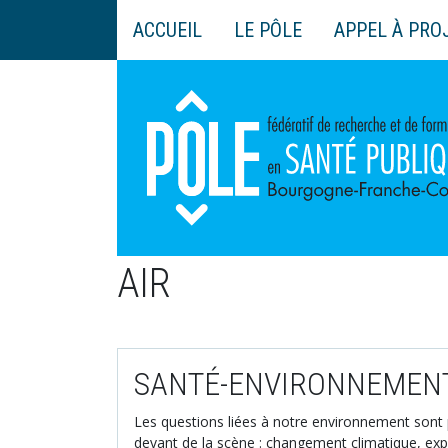
Aller
ACCUEIL
LE PÔLE
APPEL À PRO
au
Main
contenu
navigation
principal
AIR
SANTÉ-ENVIRONNEMEN
Les questions liées à notre environnement sont 
devant de la scène : changement climatique, exp