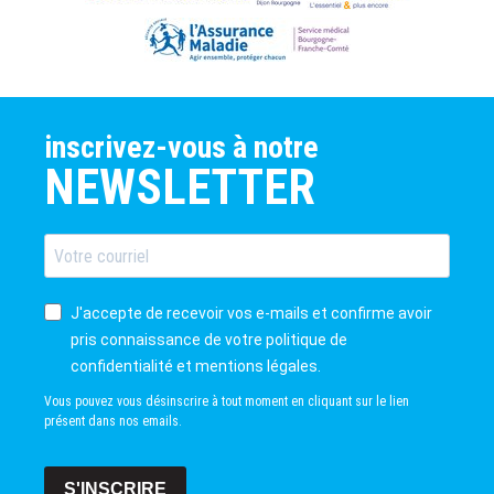
inscrivez-vous à notre
NEWSLETTER
J'accepte de recevoir vos e-mails et confirme avoir
pris connaissance de votre politique de
confidentialité et mentions légales.
Vous pouvez vous désinscrire à tout moment en cliquant sur le lien
présent dans nos emails.
S'INSCRIRE