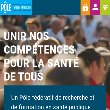
Menu
Aller
Raccourcis
T
au
contenu
principal
UNIR NOS
COMPÉTENCES
POUR LA SANTÉ
DE TOUS
Un Pôle fédératif de recherche et
de formation en santé publique