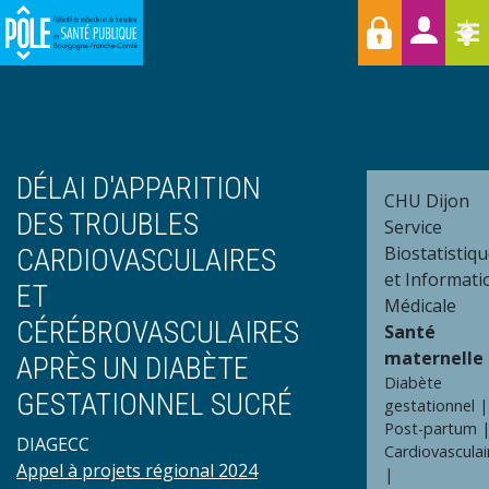
Menu
Aller
Raccourcis
T
au
contenu
principal
DÉLAI D'APPARITION
CHU Dijon
DES TROUBLES
Service
Biostatistiq
CARDIOVASCULAIRES
et Informati
ET
Médicale
CÉRÉBROVASCULAIRES
Santé
maternelle
APRÈS UN DIABÈTE
Diabète
GESTATIONNEL SUCRÉ
gestationnel
Post-partum
DIAGECC
Cardiovasculai
Appel à projets régional 2024