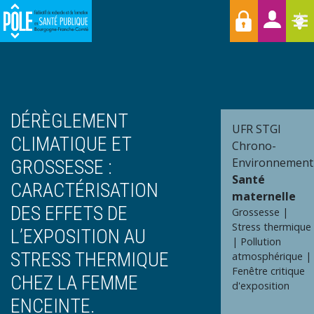
Menu
Aller
Raccourcis
T
au
contenu
principal
DÉRÈGLEMENT
UFR STGI
CLIMATIQUE ET
Chrono-
Environnement
GROSSESSE :
Santé
CARACTÉRISATION
maternelle
DES EFFETS DE
Grossesse
Stress thermique
L’EXPOSITION AU
Pollution
STRESS THERMIQUE
atmosphérique
Fenêtre critique
CHEZ LA FEMME
d'exposition
ENCEINTE.