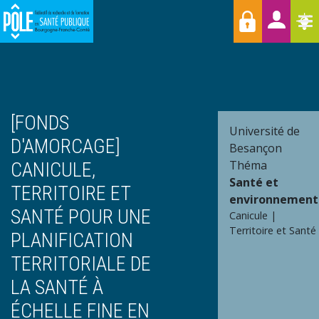
Menu
Aller
Raccourcis
T
au
contenu
principal
[FONDS
Université de
D'AMORCAGE]
Besançon
Théma
CANICULE,
Santé et
TERRITOIRE ET
environnement
SANTÉ POUR UNE
Canicule
Territoire et Santé
PLANIFICATION
TERRITORIALE DE
LA SANTÉ À
ÉCHELLE FINE EN