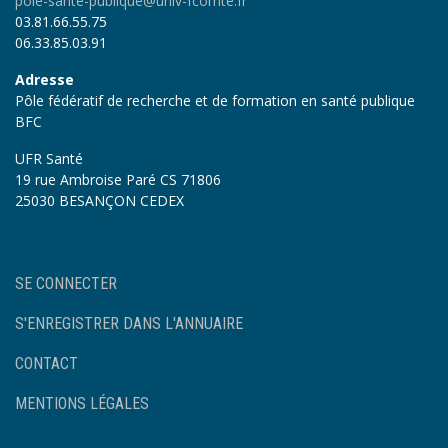
pole-sante-publique@univ-fcomte.fr
03.81.66.55.75
06.33.85.03.91
Adresse
Pôle fédératif de recherche et de formation en santé publique
BFC
UFR Santé
19 rue Ambroise Paré CS 71806
25030 BESANÇON CEDEX
User
SE CONNECTER
account
menu
S'ENREGISTRER DANS L'ANNUAIRE
Footer
CONTACT
MENTIONS LÉGALES