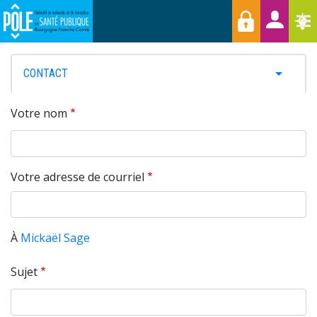
Menu
Aller
Raccourcis
T
au
contenu
principal
PRIMARY
CONTACT
TOGGLE 
TABS
Votre nom
Votre adresse de courriel
À
Mickaël Sage
Sujet