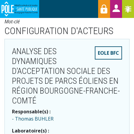
Menu
Aller
Raccourcis
T
au
contenu
Mot-clé
principal
CONFIGURATION D'ACTEURS
ANALYSE DES
EOLE BFC
DYNAMIQUES
D'ACCEPTATION SOCIALE DES
PROJETS DE PARCS ÉOLIENS EN
RÉGION BOURGOGNE-FRANCHE-
COMTÉ
Responsable(s) :
Thomas BUHLER
Laboratoire(s) :