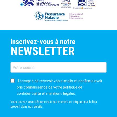
inscrivez-vous à notre
NEWSLETTER
J'accepte de recevoir vos e-mails et confirme avoir
pris connaissance de votre politique de
confidentialité et mentions légales.
Vous pouvez vous désinscrire à tout moment en cliquant sur le lien
présent dans nos emails.