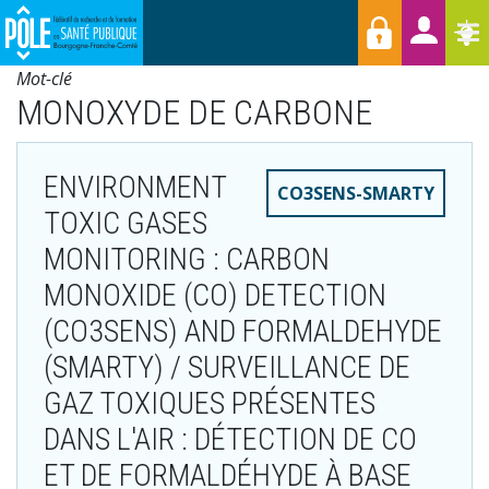
Menu
Aller
Raccourcis
T
au
contenu
Mot-clé
principal
MONOXYDE DE CARBONE
ENVIRONMENT
CO3SENS-SMARTY
TOXIC GASES
MONITORING : CARBON
MONOXIDE (CO) DETECTION
(CO3SENS) AND FORMALDEHYDE
(SMARTY) / SURVEILLANCE DE
GAZ TOXIQUES PRÉSENTES
DANS L'AIR : DÉTECTION DE CO
ET DE FORMALDÉHYDE À BASE