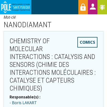
Menu
Aller
Raccourcis
T
au
contenu
Mot-clé
principal
NANODIAMANT
CHEMISTRY OF
COMICS
MOLECULAR
INTERACTIONS : CATALYSIS AND
SENSORS (CHIMIE DES
INTERACTIONS MOLÉCULAIRES :
CATALYSE ET CAPTEURS
CHIMIQUES)
Responsable(s) :
Boris LAKART