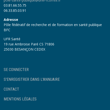
pole-sante-publique@univ-fcomte.fr
03.81.66.55.75
06.33.85.03.91
Adresse
Pôle fédératif de recherche et de formation en santé publique
BFC
UFR Santé
19 rue Ambroise Paré CS 71806
25030 BESANÇON CEDEX
User
SE CONNECTER
account
menu
S'ENREGISTRER DANS L'ANNUAIRE
Footer
CONTACT
MENTIONS LÉGALES