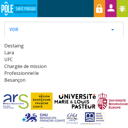
Menu
Aller
Raccourcis
T
au
contenu
principal
PRIMARY
VOIR
TOGGLE 
TABS
Destaing
Lara
UFC
Chargée de mission
Professionnel·le
Besançon