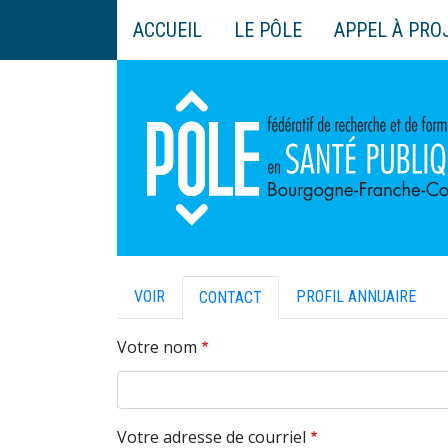
Aller
ACCUEIL
LE PÔLE
APPEL À PRO
au
Main
contenu
navigation
principal
PRIMARY
VOIR
PROFIL ANNUAIRE
CONTACT
TABS
Votre nom
Votre adresse de courriel